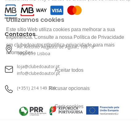
Utilizamos cookies
Este sítio Web utiliza cookies para melhorar a sua
Contactos
experiência. Consulte a nossa Política de Privacidade
em clubedoautor.pt/politica-privacidade para mais
Av. António Augusto de Aguiar, 108 - 6º
informações.
1050-019 Lisboa
loja@clubedoautor.pt
Aceitar todos
info@clubedoautor.pt
(+351) 214 149 300
Recusar opcionais
Gerir cookies
© Clube do Autor
2026
. Todos os direitos reservados.