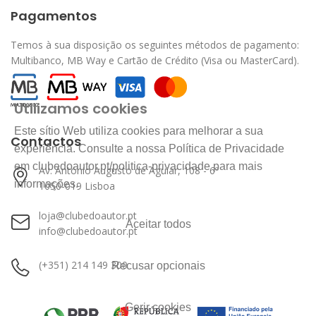
Pagamentos
Temos à sua disposição os seguintes métodos de pagamento:
Multibanco, MB Way e Cartão de Crédito (Visa ou MasterCard).
Utilizamos cookies
Este sítio Web utiliza cookies para melhorar a sua
Contactos
experiência. Consulte a nossa Política de Privacidade
em clubedoautor.pt/politica-privacidade para mais
Av. António Augusto de Aguiar, 108 - 6º
informações.
1050-019 Lisboa
loja@clubedoautor.pt
Aceitar todos
info@clubedoautor.pt
(+351) 214 149 300
Recusar opcionais
Gerir cookies